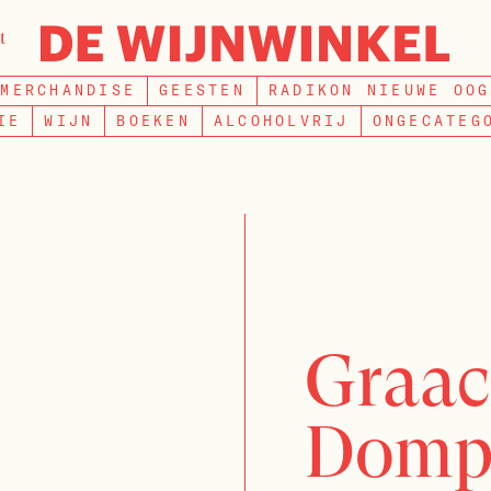
t
ZOEKEN
MERCHANDISE
GEESTEN
RADIKON NIEUWE OOG
IE
WIJN
BOEKEN
ALCOHOLVRIJ
ONGECATEG
Graac
Dompr