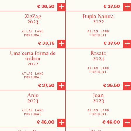
(2)
€40 - €50
€ 36,50
€ 37,50
FILTERS OPNIEUW INSTELLEN
ZigZag
Dupla Natura
(1)
€50 - €75
2023
2022
ATLAS LAND
ATLAS LAND
PORTUGAL
PORTUGAL
€ 33,75
€ 37,50
Uma certa forma de
Rosato
ordem
2024
2022
ATLAS LAND
PORTUGAL
ATLAS LAND
PORTUGAL
sten
€ 37,50
€ 35,50
Anjo
Joan
enten
2023
2023
ATLAS LAND
ATLAS LAND
PORTUGAL
PORTUGAL
€ 46,00
€ 46,00