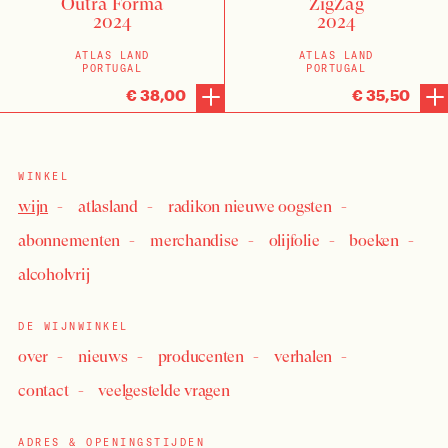
Outra Forma
ZigZag
2024
2024
ATLAS LAND
ATLAS LAND
PORTUGAL
PORTUGAL
€ 38,00
€ 35,50
INLOGGEN
WINKEL
wijn
atlasland
radikon nieuwe oogsten
abonnementen
merchandise
olijfolie
boeken
alcoholvrij
DE WIJNWINKEL
over
nieuws
producenten
verhalen
contact
veelgestelde vragen
ADRES & OPENINGSTIJDEN