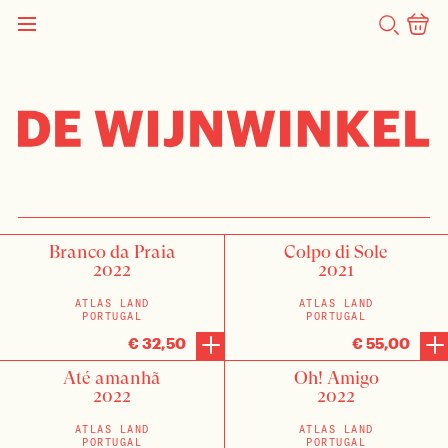
ZOEKEN
FILTER SLUITEN
FILTER
(1)
Type
SORTEREN OP:
(4)
Rood
Land
Branco da Praia
Colpo di Sole
(1)
Rosé
2022
2021
(12)
Portugal
Producent
(7)
Wit
ATLAS LAND
ATLAS LAND
PORTUGAL
PORTUGAL
(12)
Atlas Land
Methode
€ 32,50
€ 55,00
(12)
Natuurlijk
Até amanhã
Oh! Amigo
Prijs
2022
2022
(9)
€30 - €40
ATLAS LAND
ATLAS LAND
PORTUGAL
PORTUGAL