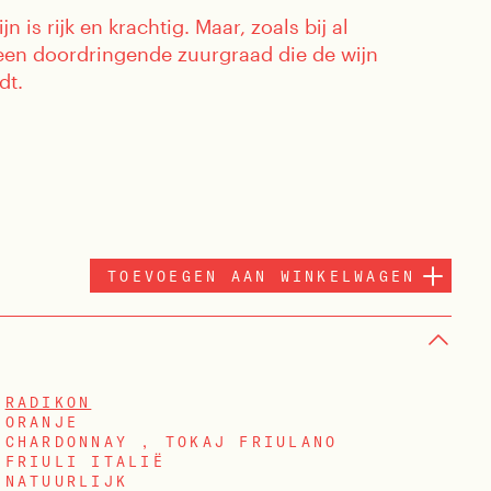
n is rijk en krachtig. Maar, zoals bij al
r een doordringende zuurgraad die de wijn
dt.
TOEVOEGEN AAN WINKELWAGEN
RADIKON
ORANJE
CHARDONNAY , TOKAJ FRIULANO
FRIULI ITALIË
NATUURLIJK