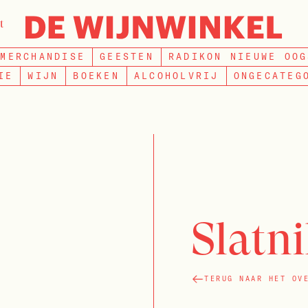
t
ZOEKEN
MERCHANDISE
GEESTEN
RADIKON NIEUWE OOG
IE
WIJN
BOEKEN
ALCOHOLVRIJ
ONGECATEG
Slatn
TERUG NAAR HET OV