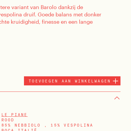
ere variant van Barolo dankzij de
espolina druif. Goede balans met donker
ichte kruidigheid, finesse en een lange
TOEVOEGEN AAN WINKELWAGEN
LE PIANE
ROOD
85% NEBBIOLO , 15% VESPOLINA
BOCA ITALIË