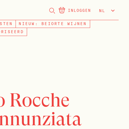
INLOGGEN
NL
EN
STEN
NIEUW: BEIORTE WIJNEN
ORISEERD
o Rocche
Annunziata