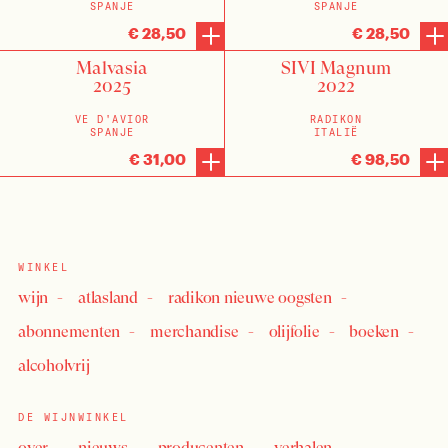
SPANJE
SPANJE
€ 28,50
€ 28,50
Malvasia
SIVI Magnum
2025
2022
VE D'AVIOR
RADIKON
SPANJE
ITALIË
€ 31,00
€ 98,50
WINKEL
wijn
atlasland
radikon nieuwe oogsten
abonnementen
merchandise
olijfolie
boeken
alcoholvrij
DE WIJNWINKEL
over
nieuws
producenten
verhalen